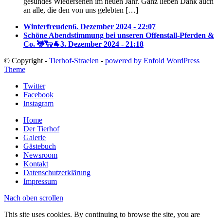
gesundes Wiedersehen im neuen Jahr. Ganz lieben Dank auch
an alle, die den von uns gelebten […]
Winterfreuden
6. Dezember 2024 - 22:07
Schöne Abendstimmung bei unseren Offenstall-Pferden &
Co. 🦌🐑🐐
3. Dezember 2024 - 21:18
© Copyright -
Tierhof-Straelen
-
powered by Enfold WordPress
Theme
Twitter
Facebook
Instagram
Home
Der Tierhof
Galerie
Gästebuch
Newsroom
Kontakt
Datenschutzerklärung
Impressum
Nach oben scrollen
This site uses cookies. By continuing to browse the site, you are