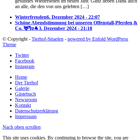
gesundes Wiedersehen im neuen Jahr. Ganz lieben Dank auch
an alle, die den von uns gelebten […]
Winterfreuden
6. Dezember 2024 - 22:07
Schöne Abendstimmung bei unseren Offenstall-Pferden &
Co. 🦌🐑🐐
3. Dezember 2024 - 21:18
© Copyright -
Tierhof-Straelen
-
powered by Enfold WordPress
Theme
Twitter
Facebook
Instagram
Home
Der Tierhof
Galerie
Gästebuch
Newsroom
Kontakt
Datenschutzerklärung
Impressum
Nach oben scrollen
This site uses cookies. By continuing to browse the site, you are